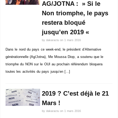
AG/JOTNA : » Si le
Non triomphe, le pays
restera bloqué
jusqu’en 2019 «
by
dakaractu
on
1 mars 2016
Dans le nord du pays ce week-end, le président d’Alternative
générationnelle (Ag/Jotna), Me Moussa Diop, a soutenu que le
triomphe du NON sur le OUI au prochain référendum bloquera
toutes les activités du pays jusqu’en […]
2019 ? C’est déjà le 21
Mars !
by
dakaractu
on
1 mars 2016