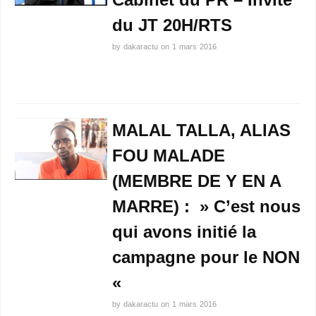
du JT 20H/RTS
by
dakaractu
on
1 mars 2016
MALAL TALLA, ALIAS
FOU MALADE
(MEMBRE DE Y EN A
MARRE) : » C’est nous
qui avons initié la
campagne pour le NON
«
by
dakaractu
on
1 mars 2016